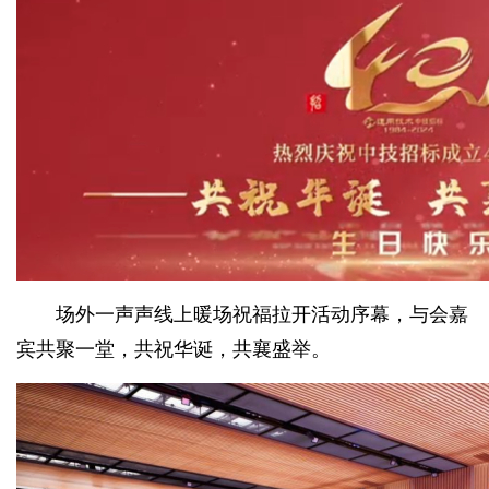
场外一声声线上暖场祝福拉开活动序幕，与会嘉
宾共聚一堂，共祝华诞，共襄盛举。