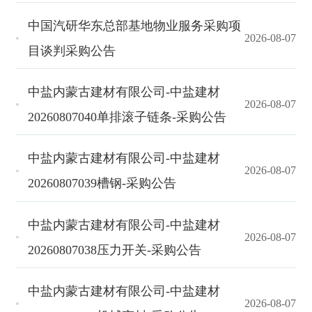
中国汽研华东总部基地物业服务采购项
2026-08-07
目谈判采购公告
中盐内蒙古建材有限公司-中盐建材
2026-08-07
20260807040单排滚子链条-采购公告
中盐内蒙古建材有限公司-中盐建材
2026-08-07
20260807039槽钢-采购公告
中盐内蒙古建材有限公司-中盐建材
2026-08-07
20260807038压力开关-采购公告
中盐内蒙古建材有限公司-中盐建材
2026-08-07