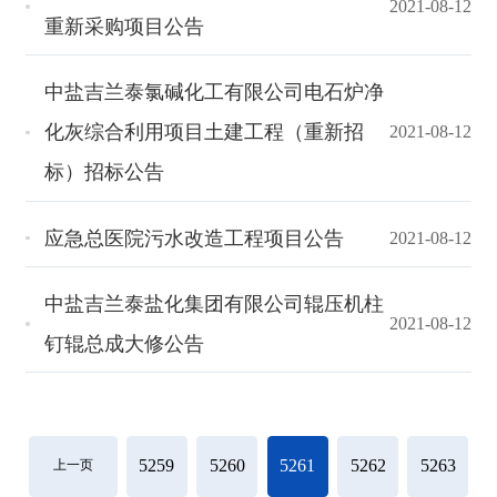
2021-08-12
重新采购项目公告
中盐吉兰泰氯碱化工有限公司电石炉净
化灰综合利用项目土建工程（重新招
2021-08-12
标）招标公告
应急总医院污水改造工程项目公告
2021-08-12
中盐吉兰泰盐化集团有限公司辊压机柱
2021-08-12
钉辊总成大修公告
5259
5260
5261
5262
5263
上一页