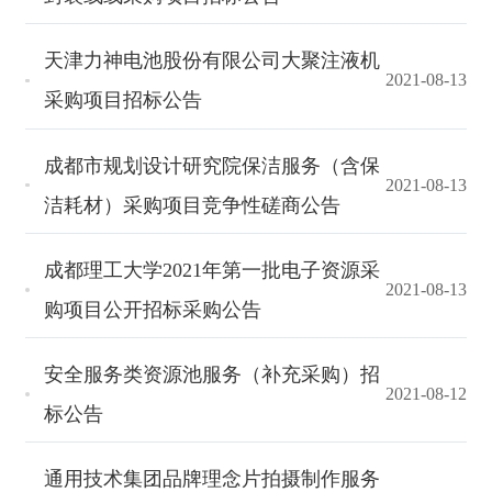
天津力神电池股份有限公司大聚注液机
2021-08-13
采购项目招标公告
成都市规划设计研究院保洁服务（含保
2021-08-13
洁耗材）采购项目竞争性磋商公告
成都理工大学2021年第一批电子资源采
2021-08-13
购项目公开招标采购公告
安全服务类资源池服务（补充采购）招
2021-08-12
标公告
通用技术集团品牌理念片拍摄制作服务