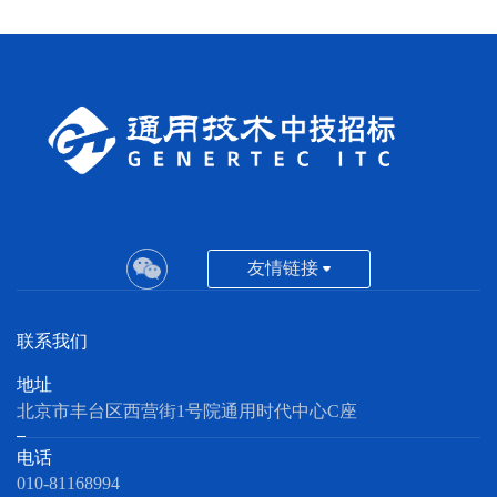
友情链接
联系我们
地址
北京市丰台区西营街1号院通用时代中心C座
电话
010-81168994